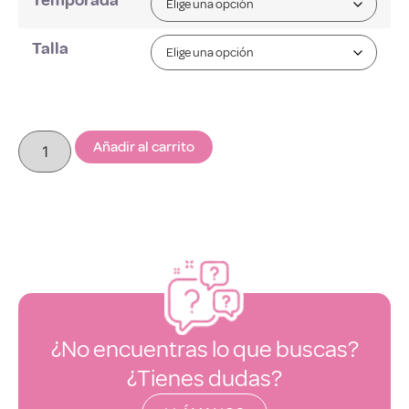
Temporada
Talla
Añadir al carrito
¿No encuentras lo que buscas?
¿Tienes dudas?