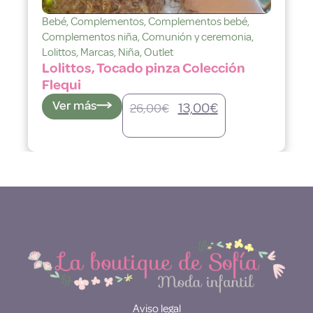
Bebé
,
Complementos
,
Complementos bebé
,
Bebé
,
Complementos niña
,
Comunión y ceremonia
,
Compl
Lolittos
,
Marcas
,
Niña
,
Outlet
Lolitt
Lolittos, Tocado pinza Colección
Loli
Flequi
Fleq
Ver más
Ver
13,00
€
26,00
€
Aviso legal