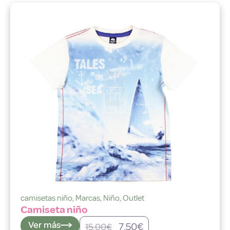
camisetas niño
,
Marcas
,
Niño
,
Outlet
Camiseta niño
Ver más
7,50
€
15,00
€