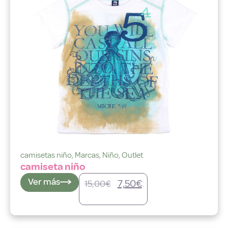
camisetas niño
,
Marcas
,
Niño
,
Outlet
camiseta niño
Ver más
7,50
€
15,00
€