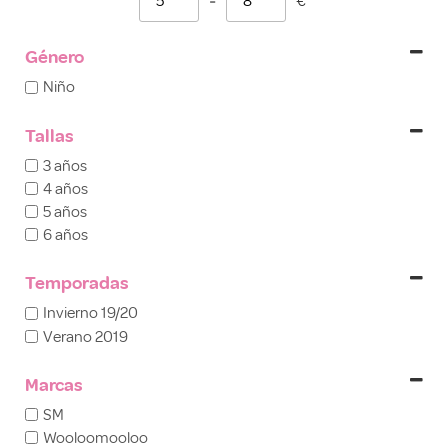
-
€
Minimum Price
Maximum Price
Género
Niño
Tallas
3 años
4 años
5 años
6 años
Temporadas
Invierno 19/20
Verano 2019
Marcas
SM
Wooloomooloo