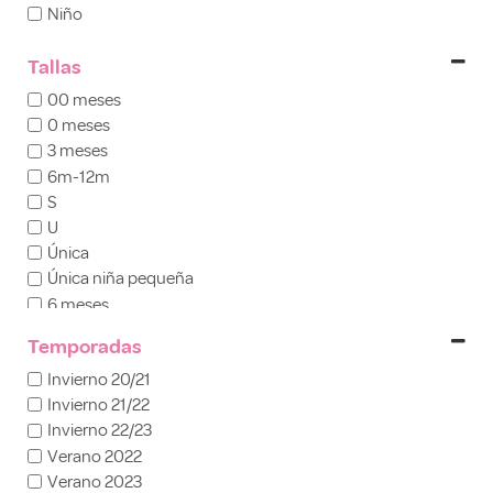
Niño
Conjuntos niño
Outlet
Tallas
00 meses
0 meses
3 meses
6m-12m
S
U
Única
Única niña pequeña
6 meses
9 meses
Temporadas
12 meses
Invierno 20/21
18 meses
Invierno 21/22
24 meses
Invierno 22/23
2 años
Verano 2022
3 años
Verano 2023
4 años