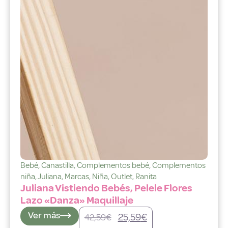
Bebé
,
Canastilla
,
Complementos bebé
,
Complementos
niña
,
Juliana
,
Marcas
,
Niña
,
Outlet
,
Ranita
Juliana Vistiendo Bebés, Pelele Flores
Lazo «Danza» Maquillaje
Ver más
25,59
€
42,59
€