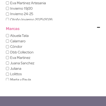
Eva Martinez Artesania
5 años
Invierno 19/20
6 años
Invierno 24-25
7 años
Otoño Invierno 2025/2026
8 años
Verano 2024
10 años
Marcas
Verano 2025
Abuela Tata
Calamaro
Cóndor
Dbb Collection
Eva Martinez
Juana Sanchez
Juliana
Lolittos
Marta y Paula
Rochy