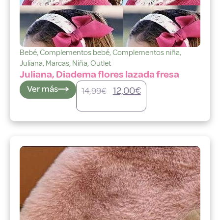
Bebé
,
Complementos bebé
,
Complementos niña
,
Juliana
,
Marcas
,
Niña
,
Outlet
Juliana, Diadema flores lazada fresa
Ver más
12,00
€
14,99
€