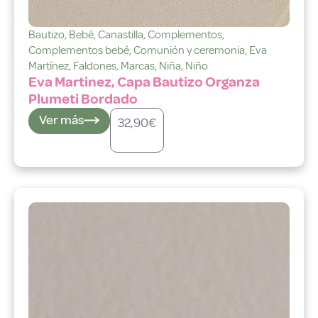
Bautizo
,
Bebé
,
Canastilla
,
Complementos
,
Complementos bebé
,
Comunión y ceremonia
,
Eva
Martínez
,
Faldones
,
Marcas
,
Niña
,
Niño
Eva Martinez, Capa Bautizo Organza
Plumeti Bordado
Ver más
32,90
€