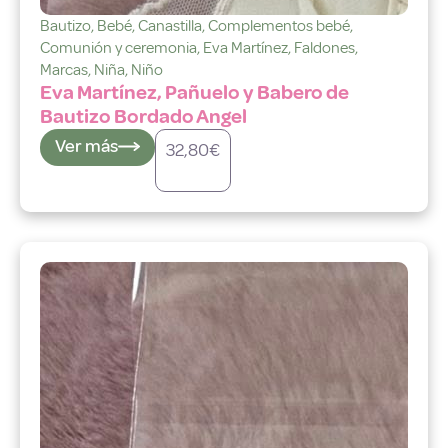
Bautizo
,
Bebé
,
Canastilla
,
Complementos bebé
,
Comunión y ceremonia
,
Eva Martínez
,
Faldones
,
Marcas
,
Niña
,
Niño
Eva Martínez, Pañuelo y Babero de
Bautizo Bordado Angel
Ver más
32,80
€