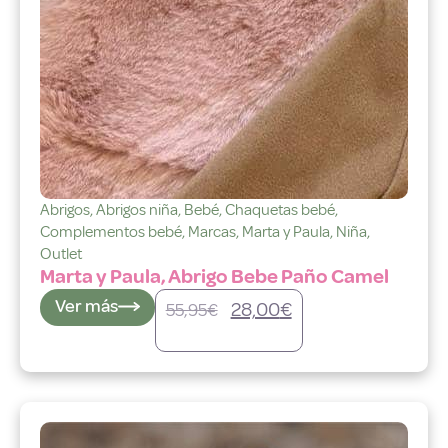
Abrigos
,
Abrigos niña
,
Bebé
,
Chaquetas bebé
,
Complementos bebé
,
Marcas
,
Marta y Paula
,
Niña
,
Outlet
Marta y Paula, Abrigo Bebe Paño Camel
Ver más
28,00
€
55,95
€