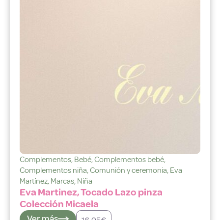
Complementos
,
Bebé
,
Complementos bebé
,
Complementos niña
,
Comunión y ceremonia
,
Eva
Martínez
,
Marcas
,
Niña
Eva Martinez, Tocado Lazo pinza
Colección Micaela
Ver más