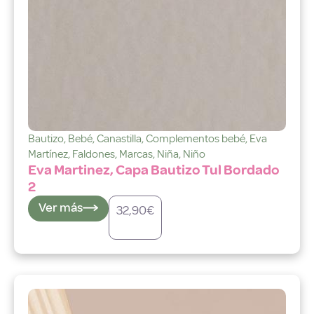
Bautizo
,
Bebé
,
Canastilla
,
Complementos bebé
,
Eva
Martínez
,
Faldones
,
Marcas
,
Niña
,
Niño
Eva Martinez, Capa Bautizo Tul Bordado
2
Ver más
32,90
€