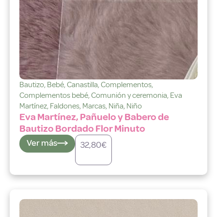
Bautizo
,
Bebé
,
Canastilla
,
Complementos
,
Complementos bebé
,
Comunión y ceremonia
,
Eva
Martínez
,
Faldones
,
Marcas
,
Niña
,
Niño
Eva Martínez, Pañuelo y Babero de
Bautizo Bordado Flor Minuto
Ver más
32,80
€