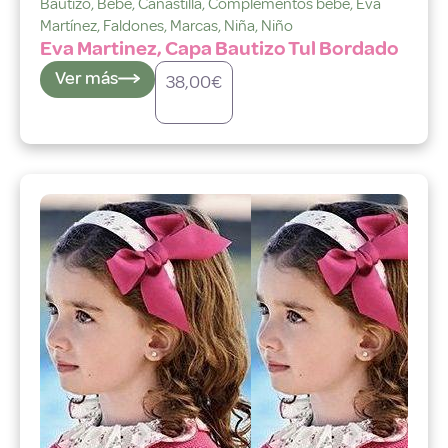
Bautizo
,
Bebé
,
Canastilla
,
Complementos bebé
,
Eva
Martínez
,
Faldones
,
Marcas
,
Niña
,
Niño
Eva Martinez, Capa Bautizo Tul Bordado
Ver más
38,00
€