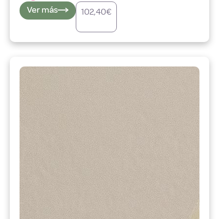
Ver más
102,40
€