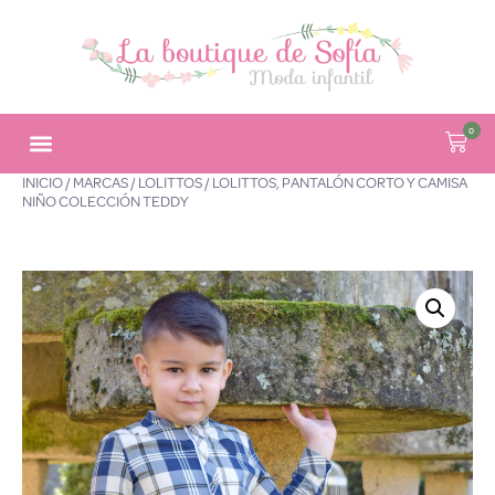
0
INICIO
/
MARCAS
/
LOLITTOS
/ LOLITTOS, PANTALÓN CORTO Y CAMISA
NIÑO COLECCIÓN TEDDY