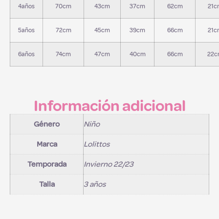
4años
70cm
43cm
37cm
62cm
21c
5años
72cm
45cm
39cm
66cm
21c
6años
74cm
47cm
40cm
66cm
22c
Información adicional
Género
Niño
Marca
Lolittos
Temporada
Invierno 22/23
Talla
3 años