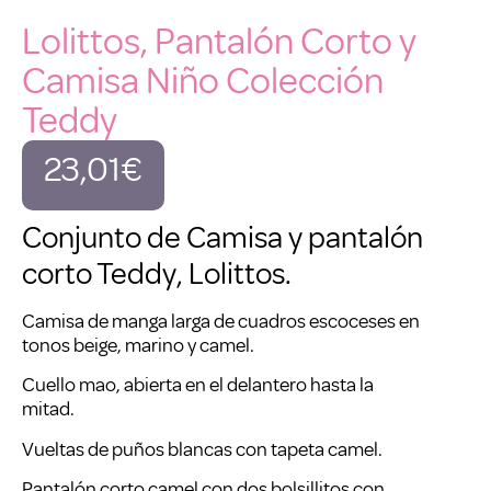
Lolittos, Pantalón Corto y
Camisa Niño Colección
Teddy
23,01
€
Conjunto de Camisa y pantalón
corto Teddy, Lolittos.
Camisa de manga larga de cuadros escoceses en
tonos beige, marino y camel.
Cuello mao, abierta en el delantero hasta la
mitad.
Vueltas de puños blancas con tapeta camel.
Pantalón corto camel con dos bolsillitos con