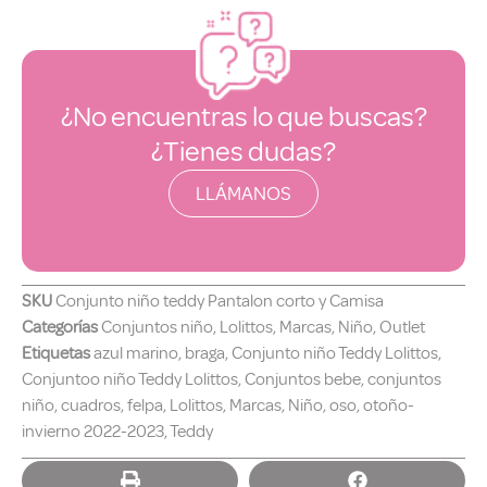
¿No encuentras lo que buscas?
¿Tienes dudas?
LLÁMANOS
SKU
Conjunto niño teddy Pantalon corto y Camisa
Categorías
Conjuntos niño
,
Lolittos
,
Marcas
,
Niño
,
Outlet
Etiquetas
azul marino
,
braga
,
Conjunto niño Teddy Lolittos
,
Conjuntoo niño Teddy Lolittos
,
Conjuntos bebe
,
conjuntos
niño
,
cuadros
,
felpa
,
Lolittos
,
Marcas
,
Niño
,
oso
,
otoño-
invierno 2022-2023
,
Teddy