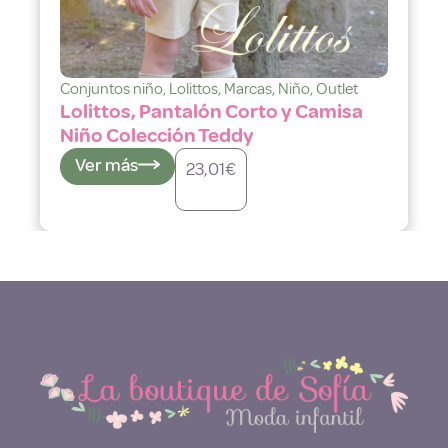
Conjuntos niño
,
Lolittos
,
Marcas
,
Niño
,
Outlet
Lolittos, Pantalón Corto y Camisa
Niño Colección Teddy
Ver más
23,01
€