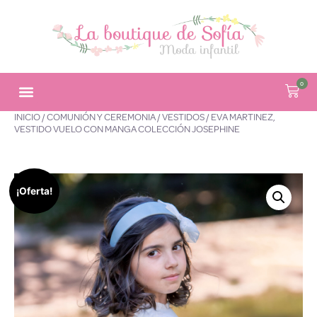
0
INICIO
/
COMUNIÓN Y CEREMONIA
/
VESTIDOS
/ EVA MARTINEZ,
VESTIDO VUELO CON MANGA COLECCIÓN JOSEPHINE
¡Oferta!