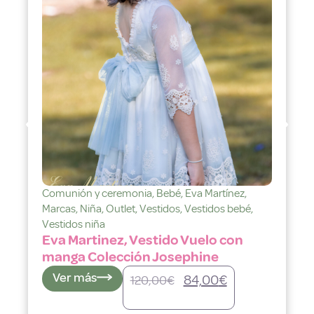
Comunión y ceremonia
,
Bebé
,
Eva Martínez
,
Marcas
,
Niña
,
Outlet
,
Vestidos
,
Vestidos bebé
,
Vestidos niña
Eva Martinez, Vestido Vuelo con
manga Colección Josephine
Ver más
84,00
€
120,00
€