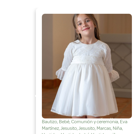
ia
,
Eva
Bautizo
,
Bebé
,
Comunión y ceremonia
,
Eva
Niña
,
Martínez
,
Jesusito
,
Jesusito
,
Marcas
,
Niña
,