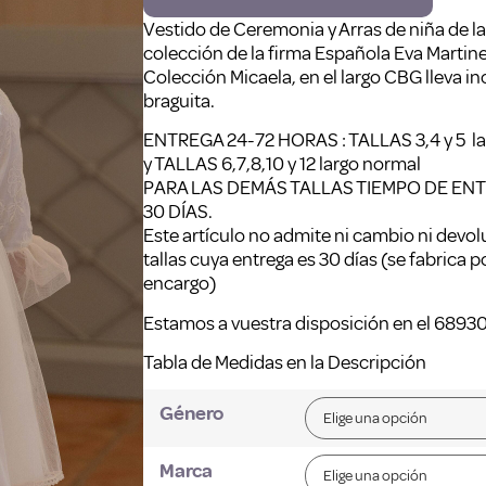
Vestido de Ceremonia y Arras de niña de l
colección de la firma Española Eva Martine
Colección Micaela, en el largo CBG lleva in
braguita.
ENTREGA 24-72 HORAS : TALLAS 3,4 y 5 l
y TALLAS 6,7,8,10 y 12 largo normal
PARA LAS DEMÁS TALLAS TIEMPO DE EN
30 DÍAS.
Este artículo no admite ni cambio ni devo
tallas cuya entrega es 30 días (se fabrica p
encargo)
Estamos a vuestra disposición en el 6893
Tabla de Medidas en la Descripción
Género
Marca