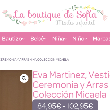
Bautizo
Bebé
Niña
Niño
Marca
 CEREMONIA Y ARRAS NIÑA COLECCIÓN MICAELA
Eva Martinez, Vest
Ceremonia y Arras
Colección Micaela
84,95
€
-
102,95
€