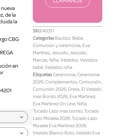
LLÁMANOS
a nueva
z, de la
cluida la
SKU
40311
Categorías
Bautizo
,
Bebé
,
argo CBG
Comunión y ceremonia
,
Eva
TREGA
Martínez
,
Jesusito
,
Jesusito
,
Marcas
,
Niña
,
Vestidos
,
Vestidos
lución en
bebé
,
Vestidos niña
or
Etiquetas
Ceremonia
,
Ceremonia
2026
,
Complementos
,
Comunión
,
Comunión 2026
,
Dress
,
El Vestido
04201
mas Bonito 2026
,
Eva Martinez
,
Eva Martinez On Line
,
Niña
,
Tocado Lazo mas bonito
,
Tocado
Lazo Micaela 2026
,
Tocado Lazo
Micaela Eva Martinez 2026
,
Vestido Blanco Roto
,
Vestido Eva