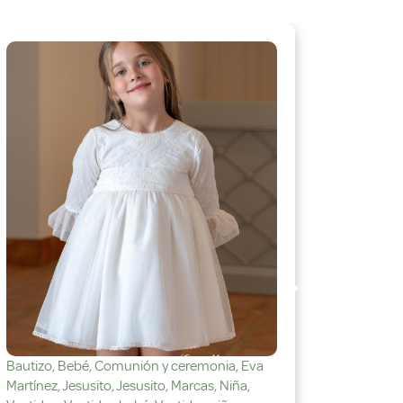
Bautizo
,
Bebé
,
Comunión y ceremonia
,
Eva
Bautizo
,
Martínez
,
Jesusito
,
Jesusito
,
Marcas
,
Niña
,
Martínez