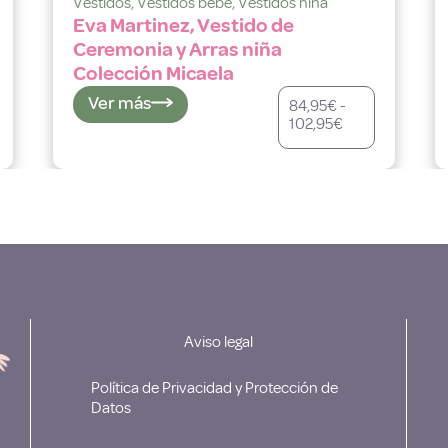
Vestidos
,
Vestidos bebé
,
Vestidos niña
Eva Martinez, Vestido de
Ceremonia y Arras niña
Colección Micaela
Ver más
84,95
€
-
102,95
€
Aviso legal
Política de Privacidad y Protección de
Datos