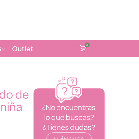
0
s
Outlet
ido de
 niña
¿No encuentras
lo que buscas?
¿Tienes dudas?