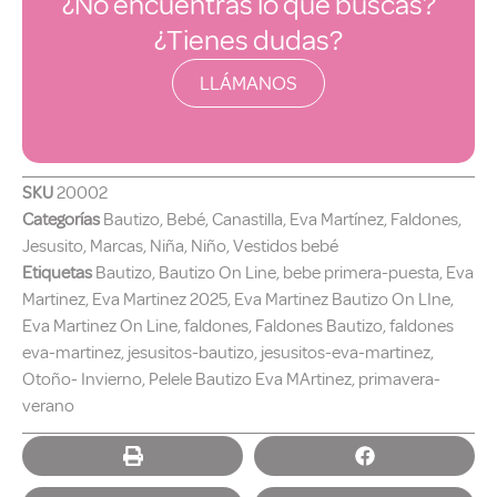
¿No encuentras lo que buscas?
¿Tienes dudas?
LLÁMANOS
SKU
20002
Categorías
Bautizo
,
Bebé
,
Canastilla
,
Eva Martínez
,
Faldones
,
Jesusito
,
Marcas
,
Niña
,
Niño
,
Vestidos bebé
Etiquetas
Bautizo
,
Bautizo On Line
,
bebe primera-puesta
,
Eva
Martinez
,
Eva Martinez 2025
,
Eva Martinez Bautizo On LIne
,
Eva Martinez On Line
,
faldones
,
Faldones Bautizo
,
faldones
eva-martinez
,
jesusitos-bautizo
,
jesusitos-eva-martinez
,
Otoño- Invierno
,
Pelele Bautizo Eva MArtinez
,
primavera-
verano