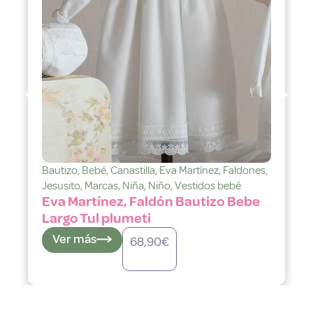
astilla
,
Eva Martínez
,
Faldones
,
Bautizo
,
Bebé
,
Canastill
Niña
,
Niño
,
Vestidos bebé
Jesusito
,
Marcas
,
Niña
,
N
, Faldón Bautizo Bebe
Eva Martínez, Fal
meti
Largo Tul plumeti
Ver más
68,90
€
68,