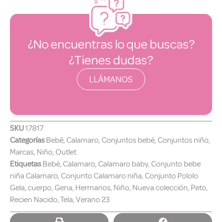
¿No encuentras lo que buscas?
¿Tienes dudas?
LLÁMANOS
SKU
17817
Categorías
Bebé
,
Calamaro
,
Conjuntos bebé
,
Conjuntos niño
,
Marcas
,
Niño
,
Outlet
Etiquetas
Bebé
,
Calamaro
,
Calamaro baby
,
Conjunto bebe
niña Calamaro
,
Conjunto Calamaro niña
,
Conjunto Pololo
Gela
,
cuerpo
,
Gena
,
Hermanos
,
Niño
,
Nueva colección
,
Peto
,
Recien Nacido
,
Tela
,
Verano 23