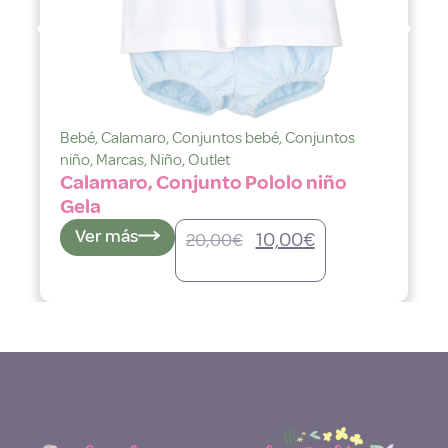
ro
,
Conjuntos bebé
,
Conjuntos
Bebé
,
Calamaro
,
Co
Niño
,
Outlet
niño
,
Marcas
,
Niño
,
 Conjunto Pololo niño
Calamaro, Con
Gela
Ver más
10,00
€
20,00
€