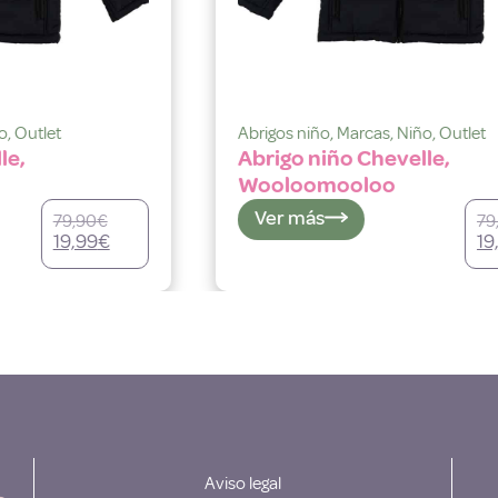
Abrigos niño
,
Marcas
,
Niño
,
Outlet
Abrigo niño Chevelle,
Wooloomooloo
Ver más
79,90
€
19,99
€
Aviso legal