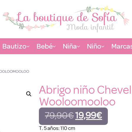
Bautizo
Bebé
Niña
Niño
Marca
, WOOLOOMOOLOO
Abrigo niño Chevel
Wooloomooloo
79,90
€
19,99
€
T. 5 años: 110 cm