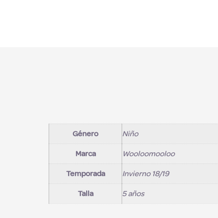
Género
Niño
Marca
Wooloomooloo
Temporada
Invierno 18/19
Talla
5 años