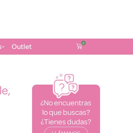
0
s
Outlet
le,
¿No encuentras
lo que buscas?
¿Tienes dudas?