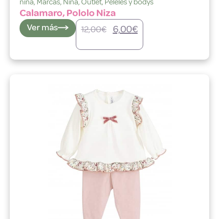
niña
,
Marcas
,
Niña
,
Outlet
,
Peleles y bodys
Calamaro, Pololo Niza
Ver más
6,00
€
12,00
€