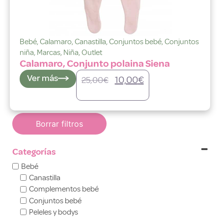
Bebé
,
Calamaro
,
Canastilla
,
Conjuntos bebé
,
Conjuntos
niña
,
Marcas
,
Niña
,
Outlet
Calamaro, Conjunto polaina Siena
Ver más
10,00
€
25,00
€
Borrar filtros
Categorías
Bebé
Canastilla
Complementos bebé
Conjuntos bebé
Peleles y bodys