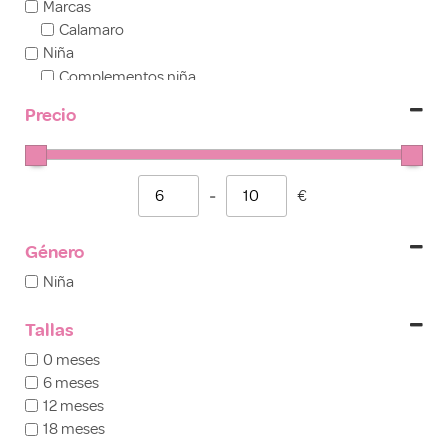
Marcas
Calamaro
Niña
Complementos niña
Conjuntos niña
Precio
Outlet
-
€
Minimum Price
Maximum Price
Género
Niña
Tallas
0 meses
6 meses
12 meses
18 meses