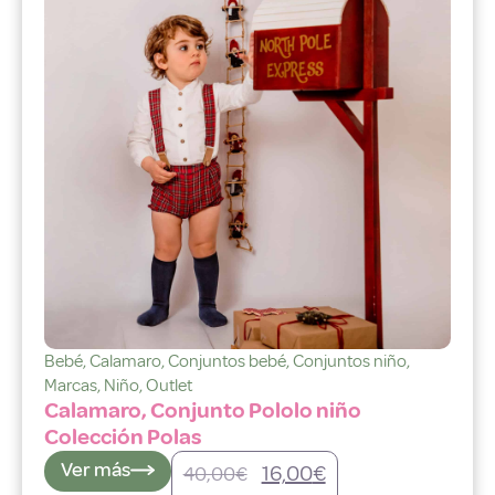
Bebé
,
Calamaro
,
Conjuntos bebé
,
Conjuntos niño
,
Marcas
,
Niño
,
Outlet
Calamaro, Conjunto Pololo niño
Colección Polas
Ver más
16,00
€
40,00
€