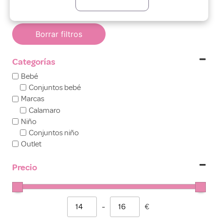
Borrar filtros
Categorías
Bebé
Conjuntos bebé
Marcas
Calamaro
Niño
Conjuntos niño
Outlet
Precio
-
€
Minimum Price
Maximum Price