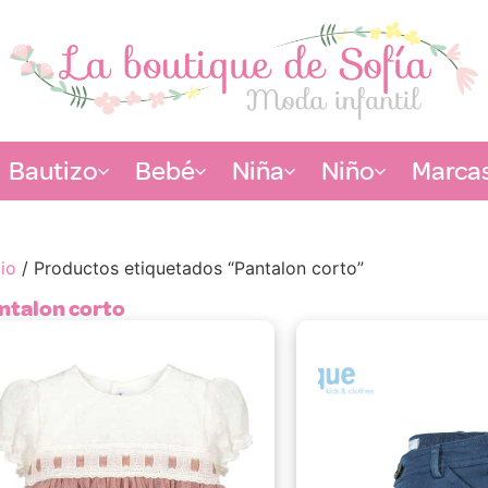
Bautizo
Bebé
Niña
Niño
Marca
cio
/ Productos etiquetados “Pantalon corto”
ntalon corto