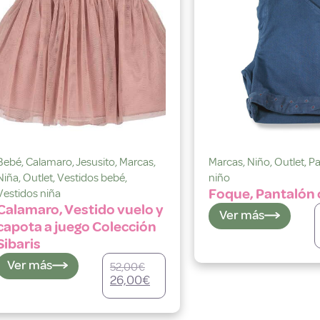
Bebé
,
Calamaro
,
Jesusito
,
Marcas
,
Marcas
,
Niño
,
Outlet
,
Pa
Niña
,
Outlet
,
Vestidos bebé
,
niño
Foque, Pantalón 
Vestidos niña
Calamaro, Vestido vuelo y
Ver más
capota a juego Colección
Sibaris
Ver más
52,00
€
26,00
€