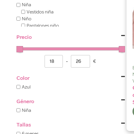
Niña
Vestidos niña
Niño
Pantalones niño
Outlet
Precio
-
€
Minimum Price
Maximum Price
Color
Azul
Género
Niña
Tallas
6 meses