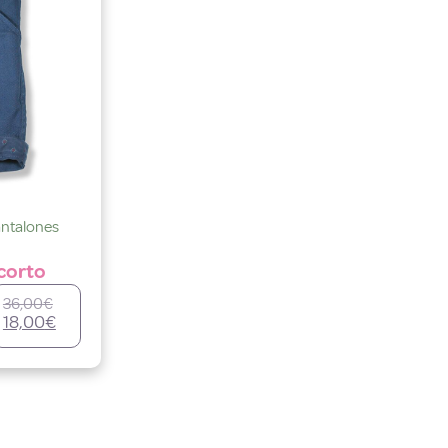
ntalones
corto
36,00
€
18,00
€