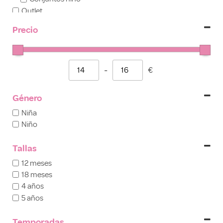
Outlet
Precio
-
€
Minimum Price
Maximum Price
Género
Niña
Niño
Tallas
12 meses
18 meses
4 años
5 años
Temporadas