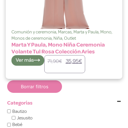
Comunión y ceremonia
,
Marcas
,
Marta y Paula
,
Mono
,
Monos de ceremonia
,
Niña
,
Outlet
Marta Y Paula, Mono Niña Ceremonia
Volante Tul Rosa Colección Aries
Ver más
35,95
€
71,90
€
Borrar filtros
Categorías
Bautizo
Jesusito
Bebé