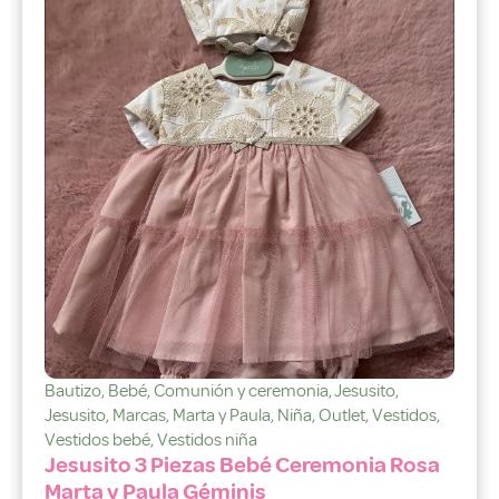
Bautizo
,
Bebé
,
Comunión y ceremonia
,
Jesusito
,
Jesusito
,
Marcas
,
Marta y Paula
,
Niña
,
Outlet
,
Vestidos
,
Vestidos bebé
,
Vestidos niña
Jesusito 3 Piezas Bebé Ceremonia Rosa
Marta y Paula Géminis