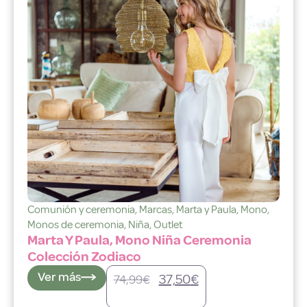
Comunión y ceremonia
,
Marcas
,
Marta y Paula
,
Mono
,
Monos de ceremonia
,
Niña
,
Outlet
Marta Y Paula, Mono Niña Ceremonia
Colección Zodiaco
Ver más
37,50
€
74,99
€