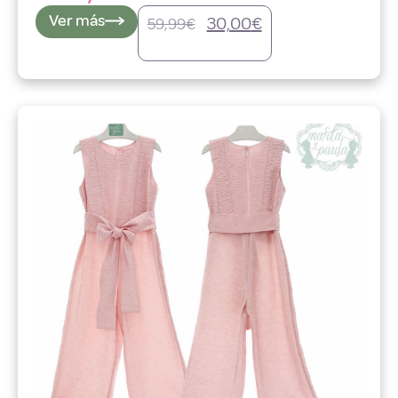
Ver más
30,00
€
59,99
€