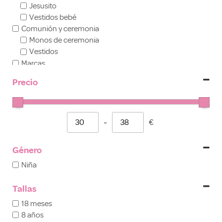
Jesusito
Vestidos bebé
Comunión y ceremonia
Monos de ceremonia
Vestidos
Marcas
Marta y Paula
Precio
Niña
Mono
Vestidos niña
Outlet
-
€
Minimum Price
Maximum Price
Género
Niña
Tallas
18 meses
8 años