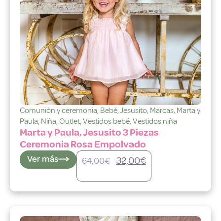
Comunión y ceremonia
,
Bebé
,
Jesusito
,
Marcas
,
Marta y
Paula
,
Niña
,
Outlet
,
Vestidos bebé
,
Vestidos niña
Marta y Paula, Jesusito 3 Piezas
Ceremonia Rosa Empolvado
Ver más
32,00
€
64,00
€