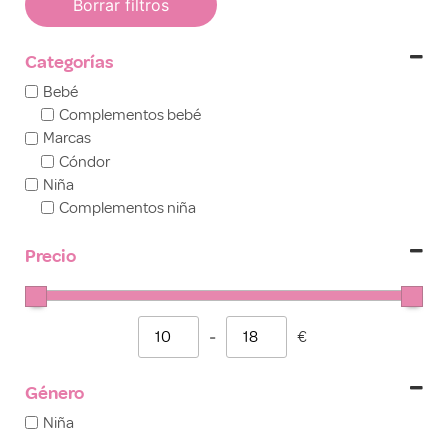
Borrar filtros
Categorías
Bebé
Complementos bebé
Marcas
Cóndor
Niña
Complementos niña
Precio
-
€
Minimum Price
Maximum Price
Género
Niña