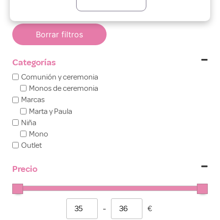
Borrar filtros
Categorías
Comunión y ceremonia
Monos de ceremonia
Marcas
Marta y Paula
Niña
Mono
Outlet
Precio
-
€
Minimum Price
Maximum Price