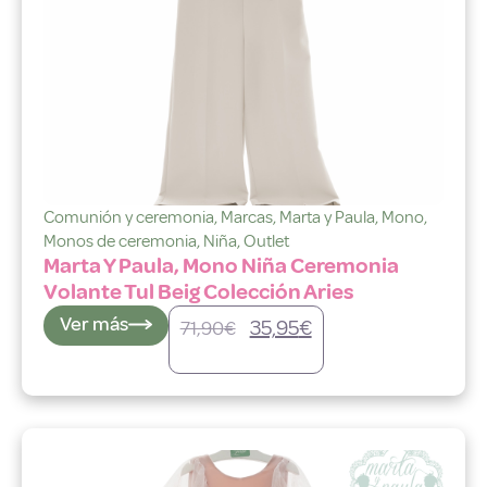
Comunión y ceremonia
,
Marcas
,
Marta y Paula
,
Mono
,
Monos de ceremonia
,
Niña
,
Outlet
Marta Y Paula, Mono Niña Ceremonia
Volante Tul Beig Colección Aries
Ver más
35,95
€
71,90
€