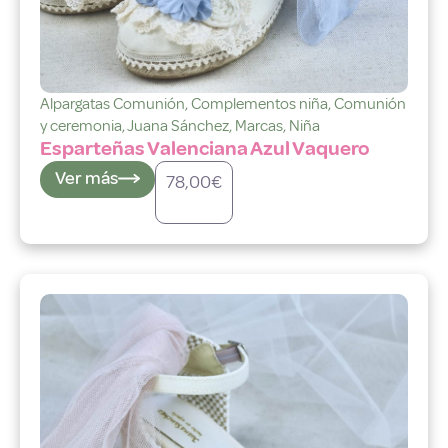
Alpargatas Comunión
,
Complementos niña
,
Comunión
y ceremonia
,
Juana Sánchez
,
Marcas
,
Niña
Esparteñas Valenciana Azul Vaquero
Ver más
78,00
€