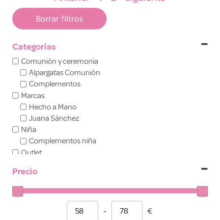
Borrar filtros
Categorías
Comunión y ceremonia
Alpargatas Comunión
Complementos
Marcas
Hecho a Mano
Juana Sánchez
Niña
Complementos niña
Outlet
Precio
-
€
Minimum Price
Maximum Price