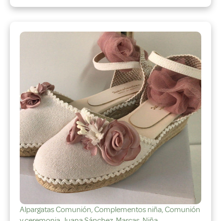
Alpargatas Comunión
,
Complementos niña
,
Comunión
y ceremonia
,
Juana Sánchez
,
Marcas
,
Niña