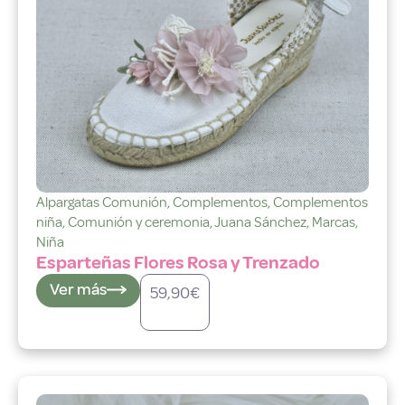
Alpargatas Comunión
,
Complementos
,
Complementos
niña
,
Comunión y ceremonia
,
Juana Sánchez
,
Marcas
,
Niña
Esparteñas Flores Rosa y Trenzado
Ver más
59,90
€