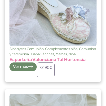
Alpargatas Comunión
,
Complementos niña
,
Comunión
y ceremonia
,
Juana Sánchez
,
Marcas
,
Niña
Esparteña Valenciana Tul Hortensia
Ver más
72,90
€