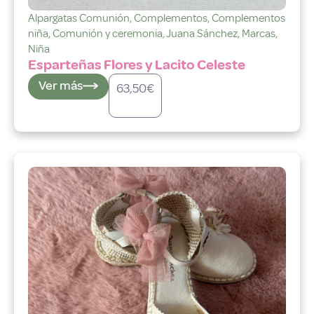
Alpargatas Comunión
,
Complementos
,
Complementos
niña
,
Comunión y ceremonia
,
Juana Sánchez
,
Marcas
,
Niña
Esparteñas Flores y Lacito Celeste
Ver más
63,50
€