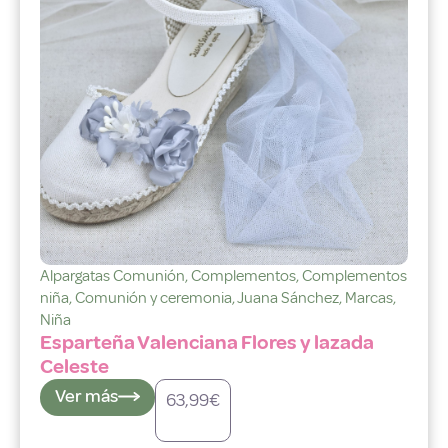
Alpargatas Comunión
,
Complementos
,
Complementos
niña
,
Comunión y ceremonia
,
Juana Sánchez
,
Marcas
,
Niña
Esparteña Valenciana Flores y lazada
Celeste
Ver más
63,99
€