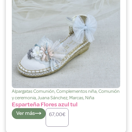
Alpargatas Comunión
,
Complementos niña
,
Comunión
y ceremonia
,
Juana Sánchez
,
Marcas
,
Niña
Esparteña Flores azul tul
Ver más
67,00
€